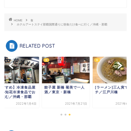
HOME
食
ホテルアートステイ那覇国際通りに朝食だけ食べに行く／沖縄・那覇
RELATED POST
食
食
食
餃子屋 新橋 菊美で一人
[ラーメン]三ん寅でラン
【おすすめ】
酒／東京・新橋
チ／江戸川橋
でない知花冷
酒を飲む／沖
2021年7月21日
2021年6月29日