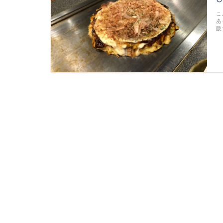
こ
あ
阪