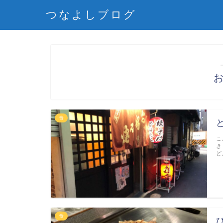
つなよしブログ
食
こ
き
ど
食