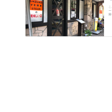
こ
ー
園