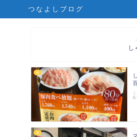
つなよしブログ
し
食
こ
丘
食