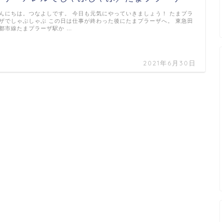
んにちは。つなよしです。 今日も元気にやっていきましょう！ たまプラ
ザでしゃぶしゃぶ この日は仕事が終わった後にたまプラーザへ。 東急田
都市線たまプラーザ駅か …
2021年6月30日