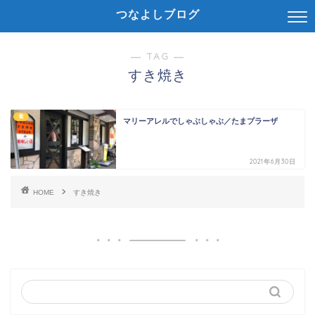
つなよしブログ
― TAG ―
すき焼き
食
マリーアレルでしゃぶしゃぶ／たまプラーザ
2021年6月30日
HOME
すき焼き