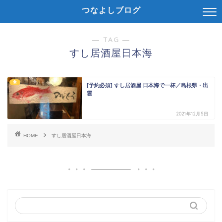
つなよしブログ
― TAG ―
すし居酒屋日本海
食
[予約必須] すし居酒屋 日本海で一杯／島根県・出
雲
2021年12月5日
HOME
すし居酒屋日本海