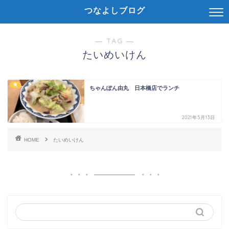
つなよしブログ
― TAG ―
たいめいけん
食
ちゃんぽん由丸 日本橋店でランチ
2021年5月13日
HOME
たいめいけん