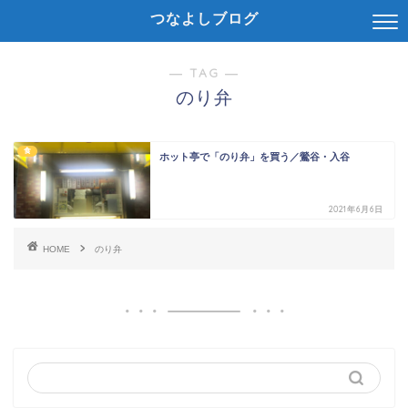
つなよしブログ
― TAG ―
のり弁
食
ホット亭で「のり弁」を買う／鶯谷・入谷
2021年6月6日
HOME
のり弁