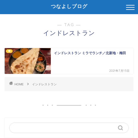
つなよしブログ
― TAG ―
インドレストラン
食
インドレストラン ミラでランチ／北新地・梅田
2021年7月15日
HOME
インドレストラン