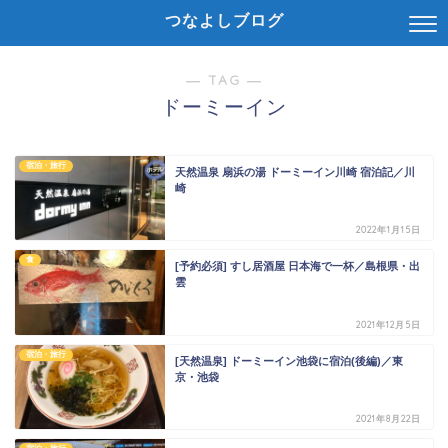
つなよしブログ
― TAG ―
ドーミーイン
宿泊・旅行
天然温泉 扇浜の湯 ドーミーイン川崎 宿泊記／川
崎
2022年1月15日
食
[予約必須] すし居酒屋 日本海で一杯／島根県・出
雲
2021年12月5日
宿泊・旅行
[天然温泉] ドーミーイン池袋に宿泊(後編)／東
京・池袋
2021年8月22日