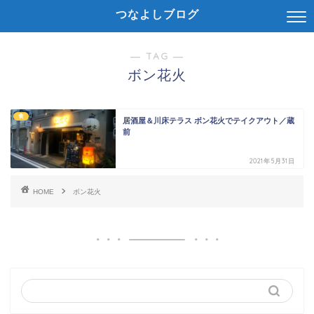
つなよしブログ
― TAG ―
ボン花火
食
居酒屋＆川床テラス ボン花火でテイクアウト／蔵
前
2021年5月31日
HOME
ボン花火