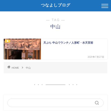
つなよしブログ
― TAG ―
中山
食
天ぷら 中山でランチ／人形町・水天宮前
2021年7月27日
HOME
中山