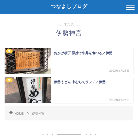
つなよしブログ
― TAG ―
伊勢神宮
食
おかげ横丁 豚捨で牛丼を食べる／伊勢
2022年1月25日
食
伊勢うどん 中むらでランチ／伊勢
2022年1月24日
HOME
伊勢神宮