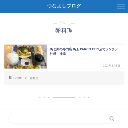
つなよしブログ
― TAG ―
卵料理
食
鳥と卵の専門店 鳥玉 PARCO CITY店でランチ／
沖縄・浦添
2021年8月8日
HOME
卵料理