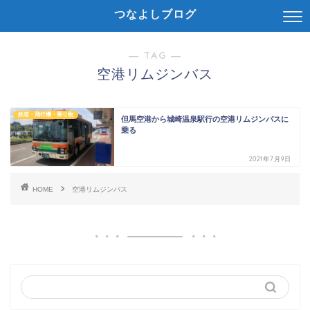
つなよしブログ
― TAG ―
空港リムジンバス
鉄道・飛行機・乗り物
但馬空港から城崎温泉駅行の空港リムジンバスに
乗る
2021年7月9日
HOME
空港リムジンバス