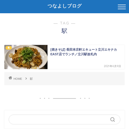
つなよしブログ
― TAG ―
駅
食
[焼きそば] 長田本庄軒エキュート立川エキナカ
EAST店でランチ／立川駅改札内
2021年6月9日
HOME
駅