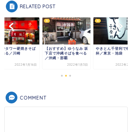
RELATED POST
食
食
陸でタワー硬焼きそば
【おすすめ】ゆうなみ 坂
やきとん千登利で軽
食べる／川崎
下店で沖縄そばを食べる
杯／東京・池袋
／沖縄・那覇
2022年1月16日
2022年1月3日
2022年2月
COMMENT