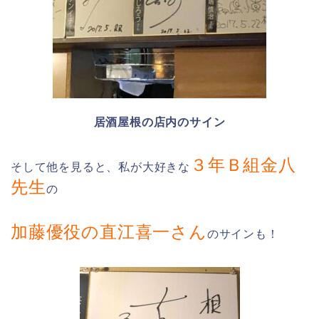
居酒屋根の店内のサイン
３年Ｂ組金八
そして他を見ると、私が大好きな
先生
の
加藤優役の直江喜一さん
のサインも！