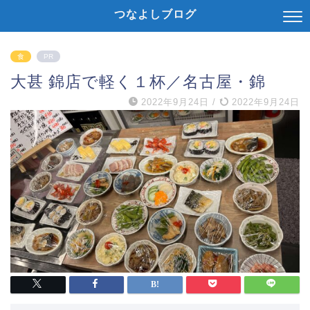
つなよしブログ
食
PR
大甚 錦店で軽く１杯／名古屋・錦
2022年9月24日
/
2022年9月24日