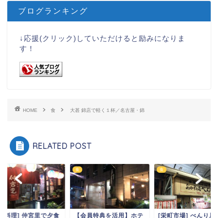
ブログランキング
↓応援(クリック)していただけると励みになりま
す！
HOME
食
大甚 錦店で軽く１杯／名古屋・錦
RELATED POST
食
食
沖縄料理] 仲宮里で夕食
【会員特典を活用】ホテ
[栄町市場] べんり屋