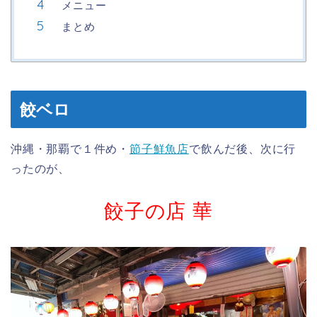
メニュー
まとめ
餃ベロ
沖縄・那覇で１件め・
節子鮮魚店
で飲んだ後、次に行
ったのが、
餃子の店 華