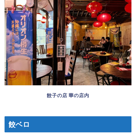
餃子の店 華の店内
餃ベロ