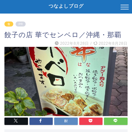
つなよしブログ
食
PR
餃子の店 華でセンベロ／沖縄・那覇
2022年8月28日
/
2022年8月28日