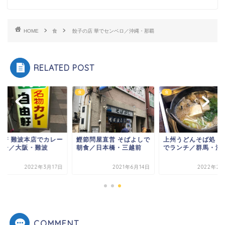
HOME
食
餃子の店 華でセンベロ／沖縄・那覇
RELATED POST
食
食
由軒 難波本店でカレー
鰹節問屋直営 そばよしで
上州うどんそば処 鶴
ンチ／大阪・難波
朝食／日本橋・三越前
でランチ／群馬・渋
2022年3月17日
2021年6月14日
2022年2月
COMMENT