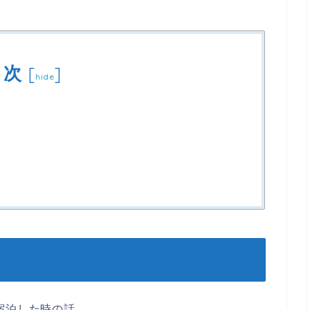
目次
[
]
hide
宿泊した時の話。