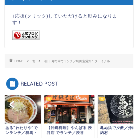
↓応援(クリック)していただけると励みになりま
す！
HOME
食
羽田 寿司幸でランチ／羽田空港第１ターミナル
RELATED POST
食
食
奥にある"わたりや"で
【沖縄料理】やんばる 渋
亀ぬ浜で夕飯／沖縄
ーメンランチ／群馬・
谷店 でランチ／渋谷
納村
沢