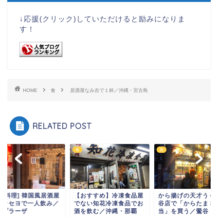
↓応援(クリック)していただけると励みになりま
す！
HOME
食
居酒屋なみ吉で１杯／沖縄・宮古島
RELATED POST
食
食
韓国料理] 韓国風居酒屋
【おすすめ】冷凍食品屋
から揚げの天才うぐ
ソオセヨで一人飲み／
でない知花冷凍食品でお
谷店で「からたま３
まプラーザ
酒を飲む／沖縄・那覇
当」を買う／鶯谷・