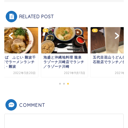
RELATED POST
食
食
華そば ふじい 難波千
泡盛と沖縄地料理 龍泉
五代目花山うどん伊
前店でラーメンランチ
ラゾーナ川崎店でランチ
石段店でランチ／伊
大阪・難波
／ラゾーナ川崎
2022年3月20日
2021年9月13日
2021年7
COMMENT