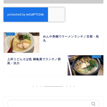
めんや美鶴でラーメンランチ／京都・烏
丸
上州うどんそば処 鶴亀庵でランチ／群
馬・渋川