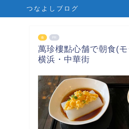
つなよしブログ
食
PR
萬珍樓點心舗で朝食(
横浜・中華街