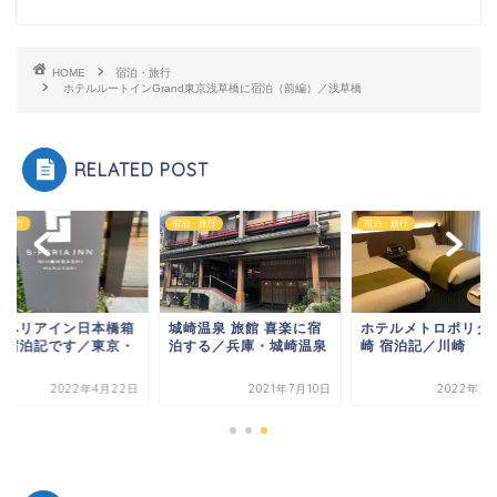
HOME
宿泊・旅行
ホテルルートインGrand東京浅草橋に宿泊（前編）／浅草橋
RELATED POST
・旅行
宿泊・旅行
宿泊・旅行
スペリアイン日本橋箱
城崎温泉 旅館 喜楽に宿
ホテルメトロポリタン
の宿泊記です／東京・
泊する／兵庫・城崎温泉
崎 宿泊記／川崎
崎
2022年4月22日
2021年7月10日
2022年2月