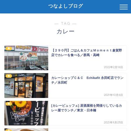
つなよしブログ
― TAG ―
カレー
食
【２９０円】ごはん＆カフェＭｏｍｅｎｔ倉賀野
店でカレーを食べる／群馬・高崎
2022年2月16日
食
カレーショップＣ＆Ｃ Echikafit 永田町店でラン
チ／永田町
2021年10月6日
食
[カレービュッフェ] 居酒屋根を間借りしているカ
レー屋でランチ／東京・日本橋
2021年9月23日