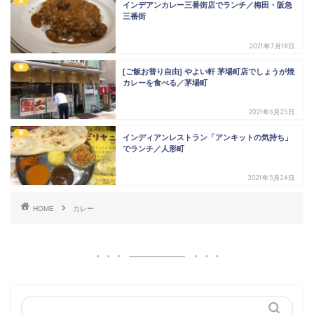
食
インデアンカレー三番街店でランチ／梅田・阪急
三番街
2021年7月18日
食
[ご飯お替り自由] やよい軒 茅場町店でしょうが焼
カレーを食べる／茅場町
2021年6月25日
食
インディアンレストラン「アンキットの気持ち」
でランチ／人形町
2021年5月24日
HOME
カレー