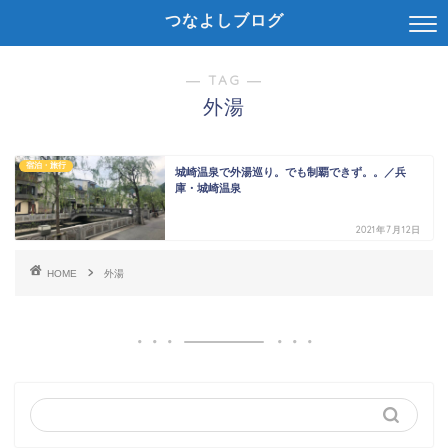
つなよしブログ
― TAG ―
外湯
宿泊・旅行
城崎温泉で外湯巡り。でも制覇できず。。／兵
庫・城崎温泉
2021年7月12日
HOME
外湯