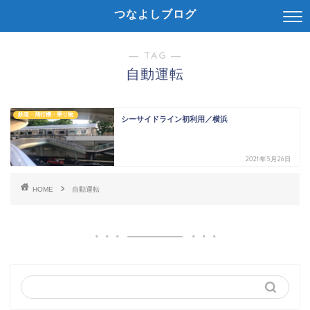
つなよしブログ
― TAG ―
自動運転
鉄道・飛行機・乗り物
シーサイドライン初利用／横浜
2021年5月26日
HOME
自動運転