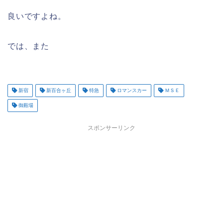
良いですよね。
では、また
新宿
新百合ヶ丘
特急
ロマンスカー
ＭＳＥ
御殿場
スポンサーリンク