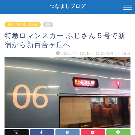
つなよしブログ
鉄道・飛行機・乗り物
PR
特急ロマンスカー ふじさん５号で新
宿から新百合ヶ丘へ
2021年9月29日
/
2022年1月26日