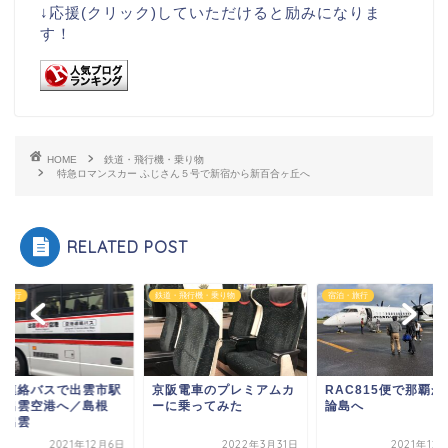
↓応援(クリック)していただけると励みになりま
す！
HOME
鉄道・飛行機・乗り物
特急ロマンスカー ふじさん５号で新宿から新百合ヶ丘へ
RELATED POST
・旅行
鉄道・飛行機・乗り物
宿泊・旅行
港連絡バスで出雲市駅
京阪電車のプレミアムカ
RAC815便で那覇か
ら出雲空港へ／島根
ーに乗ってみた
論島へ
・出雲
2021年12月6日
2022年3月31日
2021年12