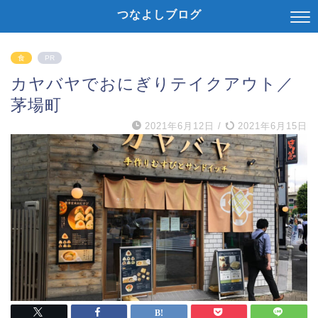
つなよしブログ
食
PR
カヤバヤでおにぎりテイクアウト／
茅場町
2021年6月12日
/
2021年6月15日