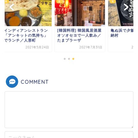
食
食
ンディアンレストラン
[韓国料理] 韓国風居酒屋
亀ぬ浜で夕飯／沖縄
アンキットの気持ち」
オソオセヨで一人飲み／
納村
ランチ／人形町
たまプラーザ
2021年5月24日
2021年7月31日
2022年5月
COMMENT